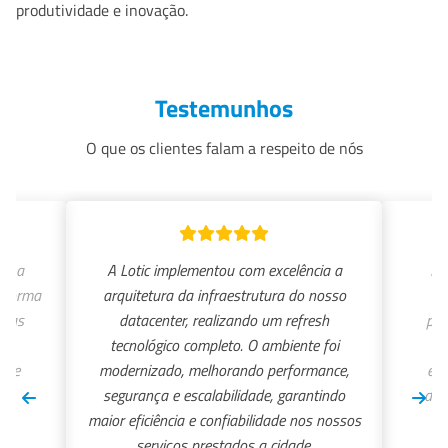
produtividade e inovação.
Testemunhos
O que os clientes falam a respeito de nós
ou a
A Lotic implementou com excelência a
Há
e forma
arquitetura da infraestrutura do nosso
in
ssas
datacenter, realizando um refresh
pro
tecnológico completo. O ambiente foi
so
es e
modernizado, melhorando performance,
exc
segurança e escalabilidade, garantindo
des
maior eficiência e confiabilidade nos nossos
serviços prestados a cidade.